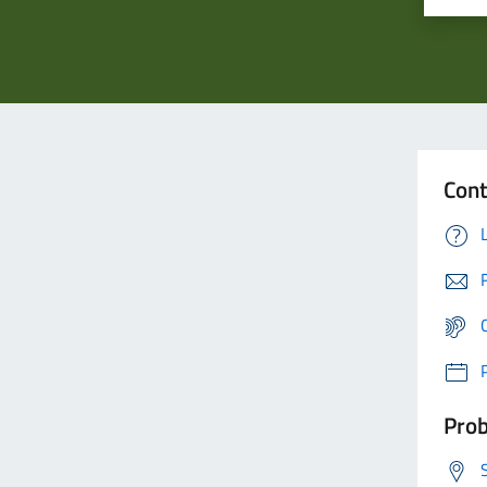
Cont
Prob