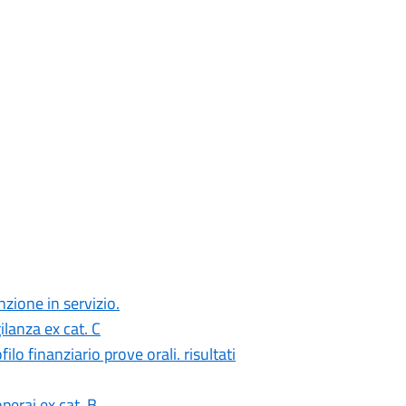
zione in servizio.
ilanza ex cat. C
o finanziario prove orali. risultati
perai ex cat. B