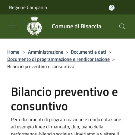
Salta al contenuto principale
Regione Campania
Comune di Bisaccia
Home
>
Amministrazione
>
Documenti e dati
>
Documento di programmazione e rendicontazione
>
Bilancio preventivo e consuntivo
Bilancio preventivo e
consuntivo
Per i documenti di programmazione e rendicontazione
ad esempio linee di mandato, dup, piano della
performance, bilancio sociale vi invitiamo a visitare il