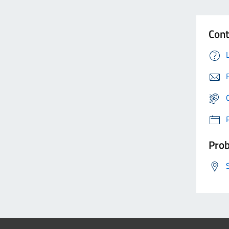
Cont
Prob