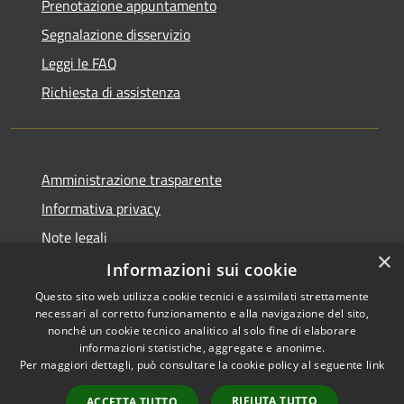
Prenotazione appuntamento
Segnalazione disservizio
Leggi le FAQ
Richiesta di assistenza
Amministrazione trasparente
Informativa privacy
Note legali
×
Dichiarazione di accessibilità
Informazioni sui cookie
Questo sito web utilizza cookie tecnici e assimilati strettamente
necessari al corretto funzionamento e alla navigazione del sito,
nonché un cookie tecnico analitico al solo fine di elaborare
informazioni statistiche, aggregate e anonime.
RSS
Copyright © 2026 • Comune di
Per maggiori dettagli, può consultare la cookie policy al seguente
link
Accessibilità
Bisaccia • Powered by
Privacy
Municipium
Accesso
•
RIFIUTA TUTTO
ACCETTA TUTTO