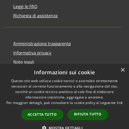
Leggi le FAQ
Richiesta di assistenza
Amministrazione trasparente
Informativa privacy
Note legali
×
Dichiarazione di accessibilità
Informazioni sui cookie
Questo sito web utilizza cookie tecnici e assimilati strettamente
necessari al corretto funzionamento e alla navigazione del sito,
nonché un cookie tecnico analitico al solo fine di elaborare
informazioni statistiche, aggregate e anonime.
RSS
Copyright © 2026 • Comune di
Per maggiori dettagli, può consultare la cookie policy al seguente
link
Accessibilità
Bisaccia • Powered by
Privacy
Municipium
Accesso
•
RIFIUTA TUTTO
ACCETTA TUTTO
Cookie
redazione
Mappa del sito
MOSTRA DETTAGLI