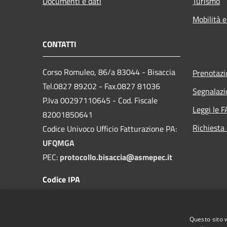
Documenti e dati
Turismo
Mobilità e
CONTATTI
Corso Romuleo, 86/a 83044 - Bisaccia
Prenotaz
Tel.0827 89202 - Fax.0827 81036
Segnalazi
P.Iva 00297110645 - Cod. Fiscale
Leggi le 
82001850641
Richiesta 
Codice Univoco Ufficio Fatturazione PA:
UFQMGA
PEC:
protocollo.bisaccia@asmepec.it
Codice IPA
c_a881
Questo sito 