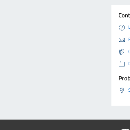
Cont
Prob