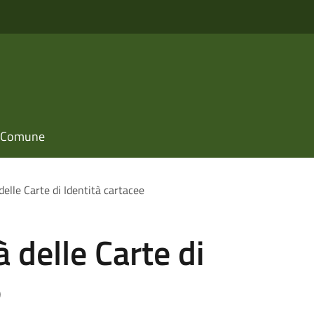
il Comune
delle Carte di Identità cartacee
 delle Carte di
e