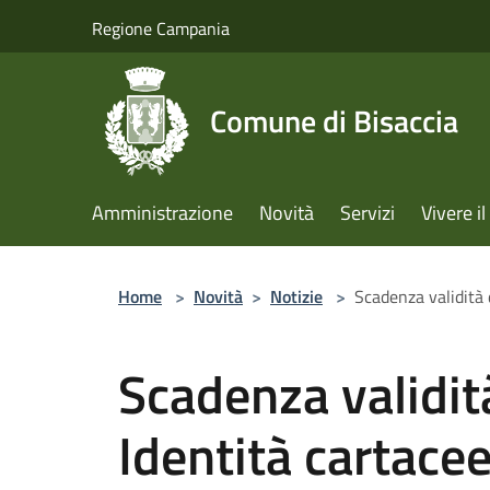
Salta al contenuto principale
Regione Campania
Comune di Bisaccia
Amministrazione
Novità
Servizi
Vivere 
Home
>
Novità
>
Notizie
>
Scadenza validità 
Scadenza validità
Identità cartace