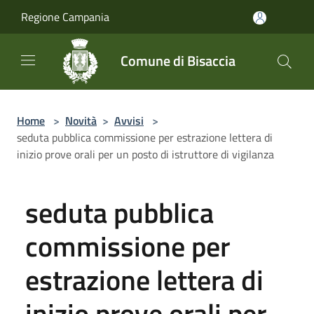
Salta al contenuto principale
Regione Campania
Comune di Bisaccia
Home
>
Novità
>
Avvisi
>
seduta pubblica commissione per estrazione lettera di
inizio prove orali per un posto di istruttore di vigilanza
seduta pubblica
commissione per
estrazione lettera di
inizio prove orali per