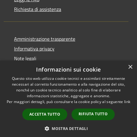
Richiesta di assistenza
Amministrazione trasparente
Informativa privacy
Note legali
×
Dichiarazione di accessibilità
Informazioni sui cookie
Questo sito web utilizza cookie tecnici e assimilati strettamente
necessari al corretto funzionamento e alla navigazione del sito,
nonché un cookie tecnico analitico al solo fine di elaborare
informazioni statistiche, aggregate e anonime.
RSS
Copyright © 2026 • Comune di
Per maggiori dettagli, può consultare la cookie policy al seguente
link
Accessibilità
Bisaccia • Powered by
Privacy
Municipium
Accesso
•
RIFIUTA TUTTO
ACCETTA TUTTO
Cookie
redazione
Mappa del sito
MOSTRA DETTAGLI