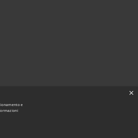
×
nzionamento e
nformazioni