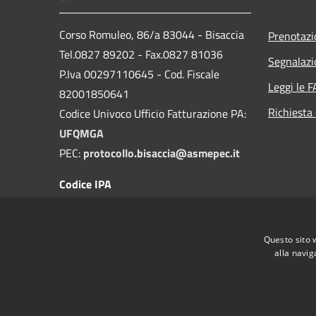
Corso Romuleo, 86/a 83044 - Bisaccia
Prenotaz
Tel.0827 89202 - Fax.0827 81036
Segnalazi
P.Iva 00297110645 - Cod. Fiscale
Leggi le 
82001850641
Richiesta 
Codice Univoco Ufficio Fatturazione PA:
UFQMGA
PEC:
protocollo.bisaccia@asmepec.it
Codice IPA
c_a881
Questo sito 
alla navig