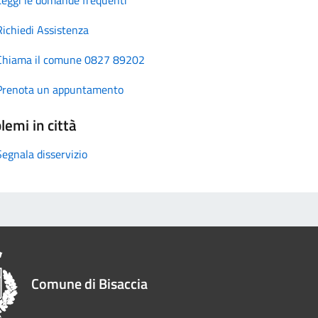
Richiedi Assistenza
Chiama il comune 0827 89202
Prenota un appuntamento
lemi in città
Segnala disservizio
Comune di Bisaccia