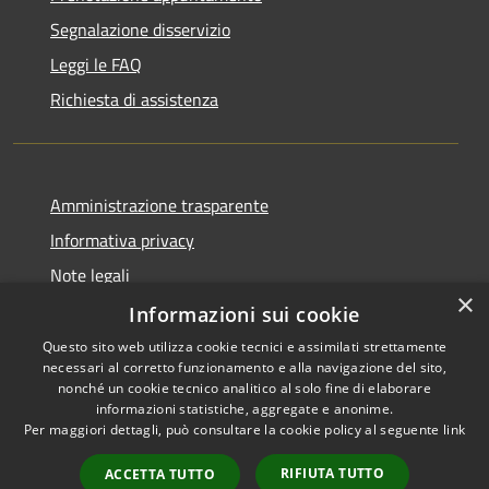
Segnalazione disservizio
Leggi le FAQ
Richiesta di assistenza
Amministrazione trasparente
Informativa privacy
Note legali
×
Dichiarazione di accessibilità
Informazioni sui cookie
Questo sito web utilizza cookie tecnici e assimilati strettamente
necessari al corretto funzionamento e alla navigazione del sito,
nonché un cookie tecnico analitico al solo fine di elaborare
informazioni statistiche, aggregate e anonime.
RSS
Copyright © 2026 • Comune di
Per maggiori dettagli, può consultare la cookie policy al seguente
link
Accessibilità
Bisaccia • Powered by
Privacy
Municipium
Accesso
•
RIFIUTA TUTTO
ACCETTA TUTTO