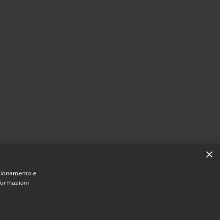
×
nzionamento e
nformazioni