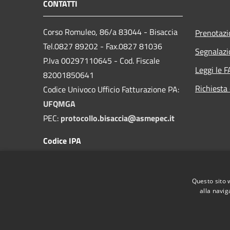
CONTATTI
Corso Romuleo, 86/a 83044 - Bisaccia
Prenotaz
Tel.0827 89202 - Fax.0827 81036
Segnalazi
P.Iva 00297110645 - Cod. Fiscale
Leggi le 
82001850641
Richiesta 
Codice Univoco Ufficio Fatturazione PA:
UFQMGA
PEC:
protocollo.bisaccia@asmepec.it
Codice IPA
c_a881
Questo sito 
alla navig