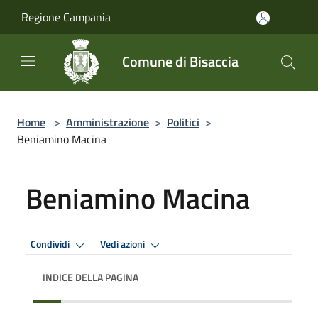
Salta al contenuto principale
Regione Campania
Comune di Bisaccia
Home
>
Amministrazione
>
Politici
>
Beniamino Macina
Beniamino Macina
Condividi
Vedi azioni
INDICE DELLA PAGINA