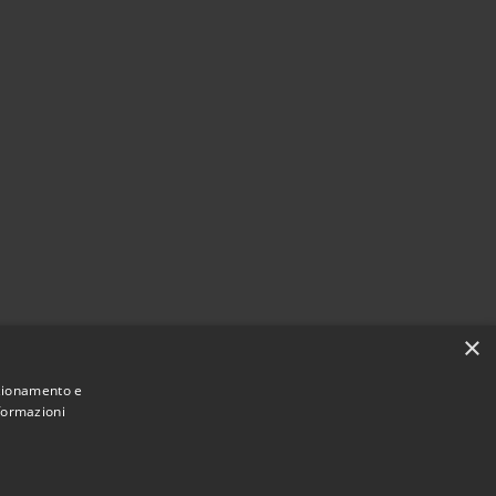
×
nzionamento e
nformazioni