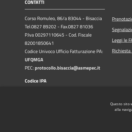
CONTATTI
Corso Romuleo, 86/a 83044 - Bisaccia
Prenotaz
Tel.0827 89202 - Fax.0827 81036
Segnalazi
P.Iva 00297110645 - Cod. Fiscale
Leggi le 
82001850641
Richiesta 
Codice Univoco Ufficio Fatturazione PA:
UFQMGA
PEC:
protocollo.bisaccia@asmepec.it
Codice IPA
c_a881
Questo sito 
alla navig