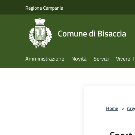
Salta al contenuto principale
Regione Campania
Comune di Bisaccia
Amministrazione
Novità
Servizi
Vivere 
Home
>
Arg