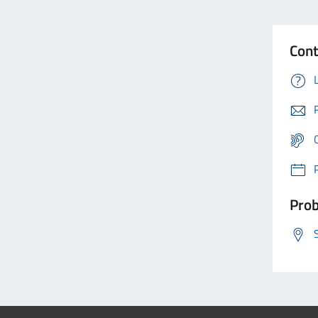
Cont
Prob