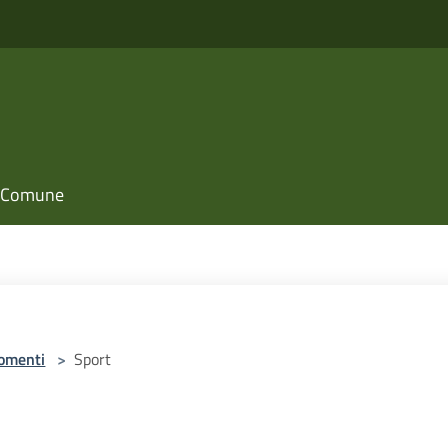
il Comune
omenti
>
Sport