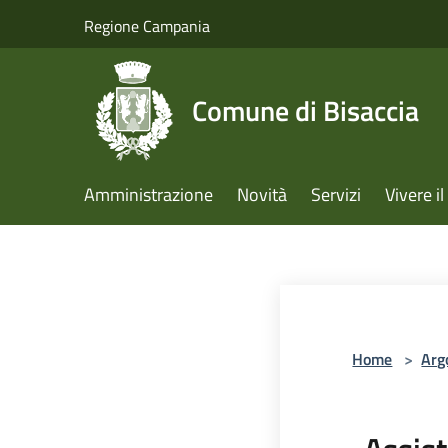
Salta al contenuto principale
Regione Campania
Comune di Bisaccia
Amministrazione
Novità
Servizi
Vivere 
Home
>
Arg