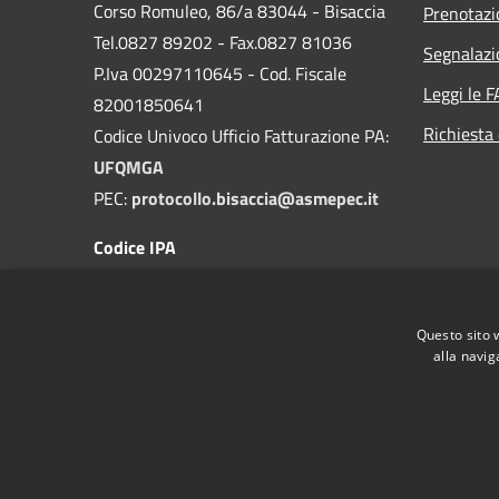
Corso Romuleo, 86/a 83044 - Bisaccia
Prenotaz
Tel.0827 89202 - Fax.0827 81036
Segnalazi
P.Iva 00297110645 - Cod. Fiscale
Leggi le 
82001850641
Richiesta 
Codice Univoco Ufficio Fatturazione PA:
UFQMGA
PEC:
protocollo.bisaccia@asmepec.it
Codice IPA
c_a881
Questo sito 
alla navig
RSS
Accessibilità
Privacy
Cookie
Mappa de