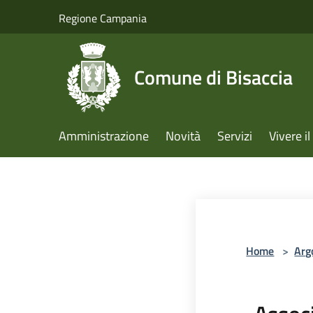
Salta al contenuto principale
Regione Campania
Comune di Bisaccia
Amministrazione
Novità
Servizi
Vivere 
Home
>
Arg