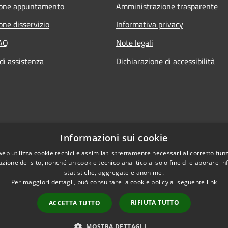
ione appuntamento
Amministrazione trasparente
one disservizio
Informativa privacy
FAQ
Note legali
di assistenza
Dichiarazione di accessibilità
Informazioni sui cookie
web utilizza cookie tecnici e assimilati strettamente necessari al corretto fu
azione del sito, nonché un cookie tecnico analitico al solo fine di elaborare i
statistiche, aggregate e anonime.
Per maggiori dettagli, può consultare la cookie policy al seguente
link
RIFIUTA TUTTO
ACCETTA TUTTO
l sito
Copyright © 2026 • Comune d
MOSTRA DETTAGLI