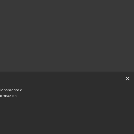
×
nzionamento e
nformazioni
Municipium
Accesso redazione
i Bisaccia • Powered by
•