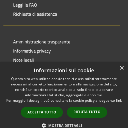
Leggi le FAQ
Richiesta di assistenza
Amministrazione trasparente
Informativa privacy
Note legali
×
Dichiarazione di accessibilità
Informazioni sui cookie
Questo sito web utilizza cookie tecnici e assimilati strettamente
necessari al corretto funzionamento e alla navigazione del sito,
nonché un cookie tecnico analitico al solo fine di elaborare
informazioni statistiche, aggregate e anonime.
RSS
Copyright © 2026 • Comune di
Per maggiori dettagli, può consultare la cookie policy al seguente
link
Accessibilità
Bisaccia • Powered by
Privacy
Municipium
Accesso
•
RIFIUTA TUTTO
ACCETTA TUTTO
Cookie
redazione
Mappa del sito
MOSTRA DETTAGLI