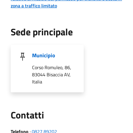
zona a traffico limitato
Sede principale
Municipio
Corso Romuleo, 86,
83044 Bisaccia AV,
Italia
Utili
Contatti
Telefono
:
0827 89202