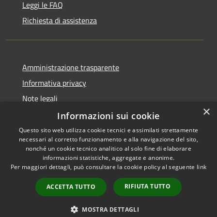
Leggi le FAQ
Richiesta di assistenza
Amministrazione trasparente
Informativa privacy
Note legali
×
Dichiarazione di accessibilità
Informazioni sui cookie
Questo sito web utilizza cookie tecnici e assimilati strettamente
necessari al corretto funzionamento e alla navigazione del sito,
nonché un cookie tecnico analitico al solo fine di elaborare
informazioni statistiche, aggregate e anonime.
RSS
Copyright © 2026 • Comune di
Per maggiori dettagli, può consultare la cookie policy al seguente
link
Accessibilità
Bisaccia • Powered by
Privacy
Municipium
Accesso
•
RIFIUTA TUTTO
ACCETTA TUTTO
Cookie
redazione
Mappa del sito
MOSTRA DETTAGLI