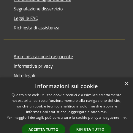
Segnalazione disservizio
Leggi le FAQ
Richiesta di assistenza
Amministrazione trasparente
Informativa privacy
Note legali
×
Dichiarazione di accessibilità
Informazioni sui cookie
Questo sito web utilizza cookie tecnici e assimilati strettamente
necessari al corretto funzionamento e alla navigazione del sito,
nonché un cookie tecnico analitico al solo fine di elaborare
informazioni statistiche, aggregate e anonime.
RSS
Copyright © 2026 • Comune di
Per maggiori dettagli, può consultare la cookie policy al seguente
link
Accessibilità
Bisaccia • Powered by
Privacy
Municipium
Accesso
•
RIFIUTA TUTTO
ACCETTA TUTTO