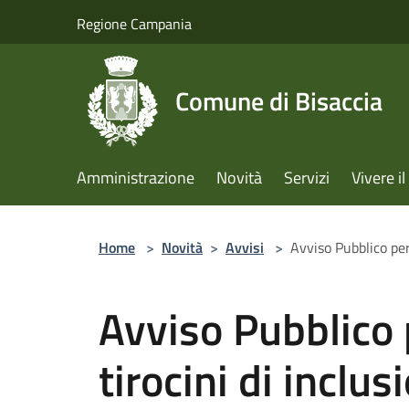
Salta al contenuto principale
Regione Campania
Comune di Bisaccia
Amministrazione
Novità
Servizi
Vivere 
Home
>
Novità
>
Avvisi
>
Avviso Pubblico per 
Avviso Pubblico p
tirocini di inclus