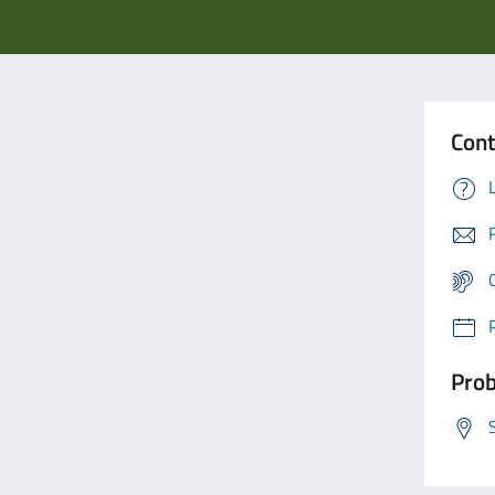
Cont
Prob