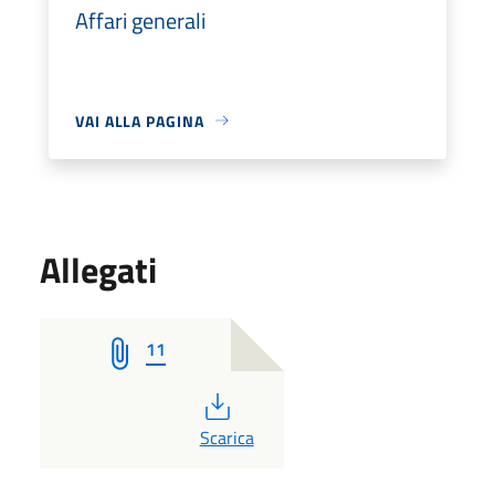
Affari generali
VAI ALLA PAGINA
Allegati
11
PDF
Scarica