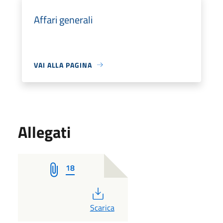
Affari generali
VAI ALLA PAGINA
Allegati
18
PDF
Scarica