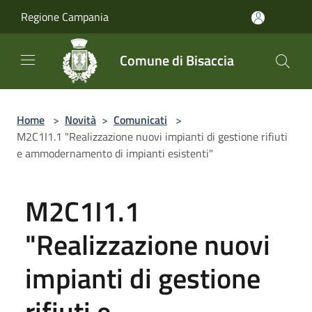
Salta al contenuto principale
Regione Campania
Comune di Bisaccia
Home
>
Novità
>
Comunicati
>
M2C1I1.1 "Realizzazione nuovi impianti di gestione rifiuti
e ammodernamento di impianti esistenti"
M2C1I1.1
"Realizzazione nuovi
impianti di gestione
rifiuti e