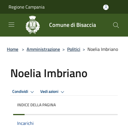
Salta al contenuto principale
Regione Campania
Comune di Bisaccia
Home
>
Amministrazione
>
Politici
>
Noelia Imbriano
Noelia Imbriano
Condividi
Vedi azioni
INDICE DELLA PAGINA
Incarichi