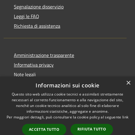
Segnalazione disservizio
Leggi le FAQ
Richiesta di assistenza
Amministrazione trasparente
Informativa privacy
Note legali
×
Dichiarazione di accessibilità
Informazioni sui cookie
Questo sito web utilizza cookie tecnici e assimilati strettamente
necessari al corretto funzionamento e alla navigazione del sito,
nonché un cookie tecnico analitico al solo fine di elaborare
informazioni statistiche, aggregate e anonime.
RSS
Copyright © 2026 • Comune di
Per maggiori dettagli, può consultare la cookie policy al seguente
link
Accessibilità
Bisaccia • Powered by
Privacy
Municipium
Accesso
•
RIFIUTA TUTTO
ACCETTA TUTTO