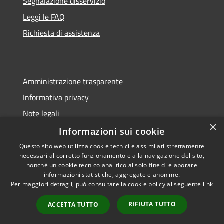
Segnalazione disservizio
Leggi le FAQ
Richiesta di assistenza
Amministrazione trasparente
Informativa privacy
Note legali
×
Dichiarazione di accessibilità
Informazioni sui cookie
Questo sito web utilizza cookie tecnici e assimilati strettamente
necessari al corretto funzionamento e alla navigazione del sito,
nonché un cookie tecnico analitico al solo fine di elaborare
informazioni statistiche, aggregate e anonime.
RSS
Copyright © 2026 • Comune di
Per maggiori dettagli, può consultare la cookie policy al seguente
link
Accessibilità
Bisaccia • Powered by
Privacy
Municipium
Accesso
•
RIFIUTA TUTTO
ACCETTA TUTTO
Cookie
redazione