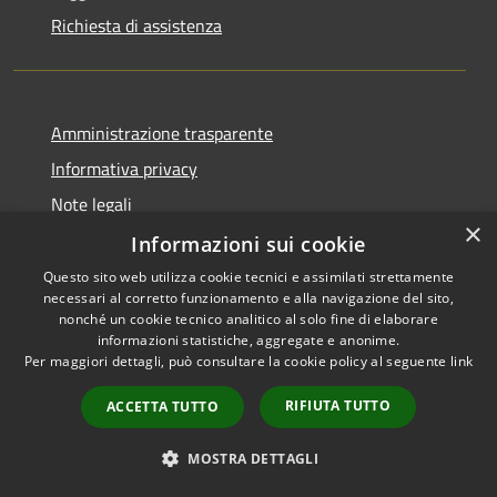
Richiesta di assistenza
Amministrazione trasparente
Informativa privacy
Note legali
×
Dichiarazione di accessibilità
Informazioni sui cookie
Questo sito web utilizza cookie tecnici e assimilati strettamente
necessari al corretto funzionamento e alla navigazione del sito,
nonché un cookie tecnico analitico al solo fine di elaborare
informazioni statistiche, aggregate e anonime.
RSS
Copyright © 2026 • Comune di
Per maggiori dettagli, può consultare la cookie policy al seguente
link
Accessibilità
Bisaccia • Powered by
Privacy
Municipium
Accesso
•
RIFIUTA TUTTO
ACCETTA TUTTO
Cookie
redazione
Mappa del sito
MOSTRA DETTAGLI