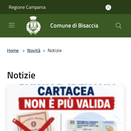
Salta al contenuto principale
Regione Campania
Comune di Bisaccia
Home
>
Novità
>
Notizie
Notizie