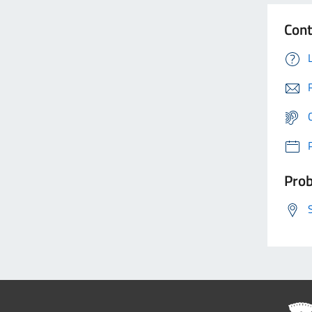
Cont
Prob